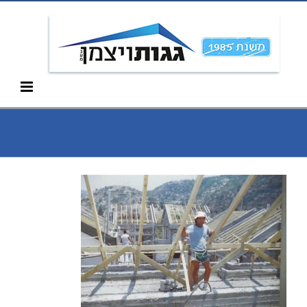
Ski
052-266-3912
t
conten