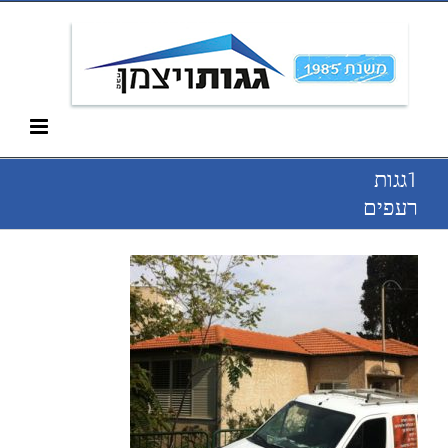
Ski
052-266-3912
t
conten
1גגות
רעפים