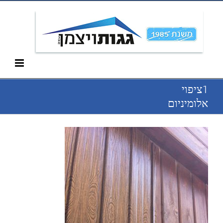
Ski
052-266-3912
t
conten
1ציפוי
אלומיניום