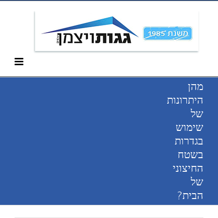
Ski
052-266-3912
t
conten
מהן
היתרונות
של
שימוש
בגדרות
בשטח
החיצוני
של
הבית?