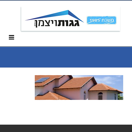
Ski
052-266-3912
t
conten