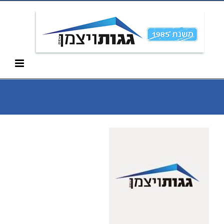
Ski
052-266-3912
t
conten