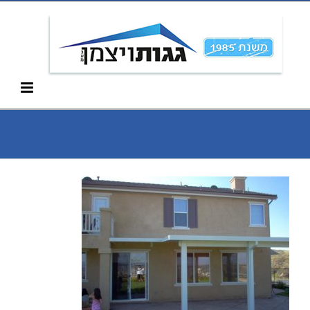
Ski
052-266-3912
t
conten