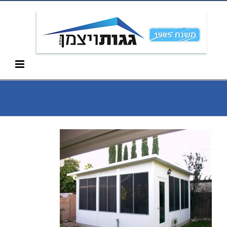
Ski
052-266-3912
t
conten