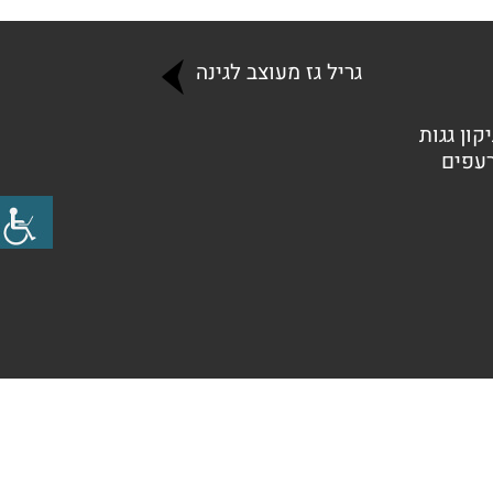
גריל גז מעוצב לגינה
קון גגות
רעפים