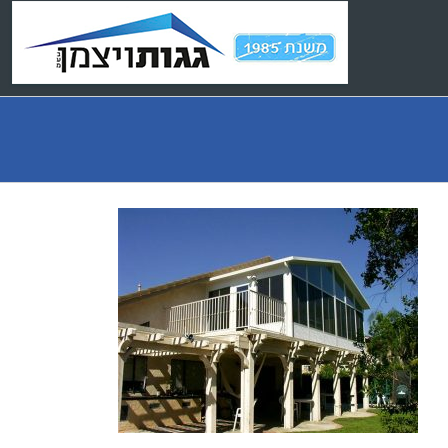
Ski
t
conten