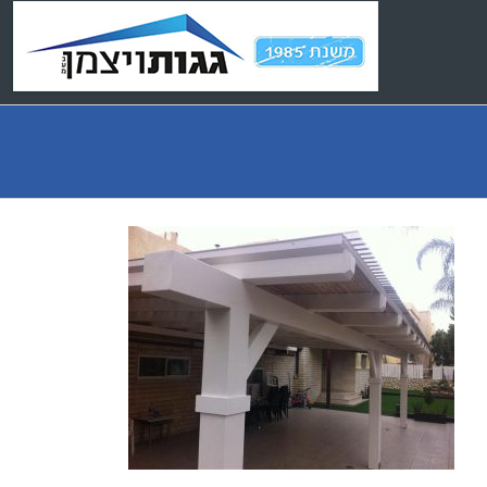
Ski
t
conten