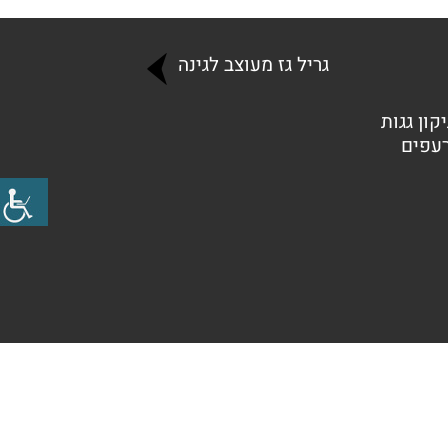
גריל גז מעוצב לגינה
קון גגות
רעפים