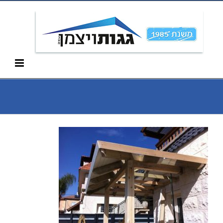
Ski
052-266-3912
t
conten