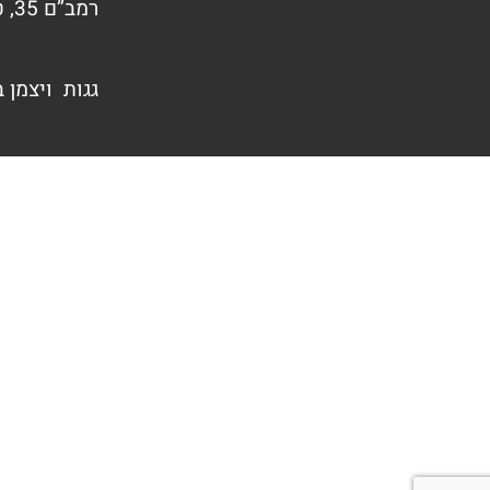
רמב”ם 35, טירת הכרמל
גגות ויצמן 