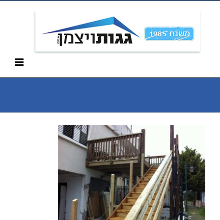
Ski
052-266-3912
t
conten