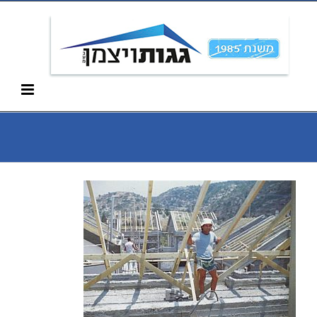
Ski
052-266-3912
t
conten