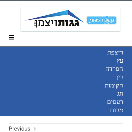
Ski
052-266-3912
t
conten
ריצפת
עץ
הפרדה
בין
הקומות
וגג
רעפים
מבודד
Previous