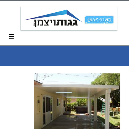
Ski
052-266-3912
t
conten