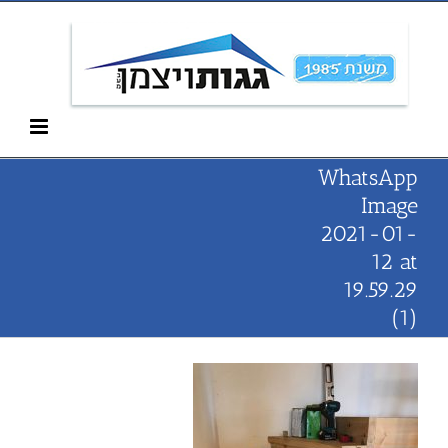
Ski
052-266-3912
t
conten
WhatsApp
Image
2021-01-
12 at
19.59.29
(1)