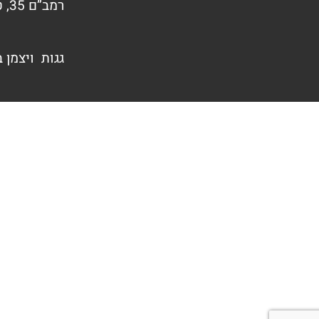
רמב”ם 35, טירת הכרמל
גגות ויצמן 