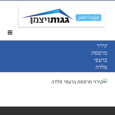
Ski
052-266-3912
t
conten
קירוי
מרפסת
ברעפי
פלדה