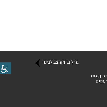
גריל גז מעוצב לגינה
קון גגות
רעפים